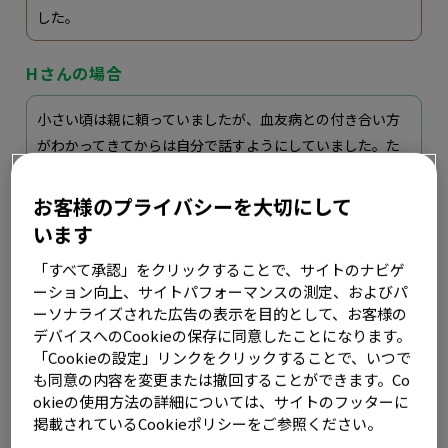
した。
Hさんの場合
小さい頃は親に頼っていましたが、血友病との付き合い方
がわかってきてからは自分で話すようにしていました。た
だ、今は定期補充療法をきちんとしていれば出血は防げる
時代なので、血友病であることを誰にでも話す必要はない
お客様のプライバシーを大切にして
かもしれません。血友病の当事者と、血友病のことを漠然
います
と知っている人とでは捉え方も違うので、かえって必要以
「すべて承認」をクリックすることで、サイトのナビゲ
上に心配させてしまうこともあると思います。友だちに
ーション向上、サイトパフォーマンスの測定、およびパ
も、必要なときだけ話すようにしています。
ーソナライズされた広告の表示を目的として、お客様の
デバイスへのCookieの保存に同意したことになります。
Iさんの場合
「Cookieの設定」リンクをクリックすることで、いつで
も同意の内容を変更または撤回することができます。Co
okieの使用方法の詳細については、サイトのフッターに
まだ小さかったのであまりよく覚えていないのですが、自
掲載されているCookieポリシーをご参照ください。
分の場合は、小学校に入学したときに、全校集会で血友病