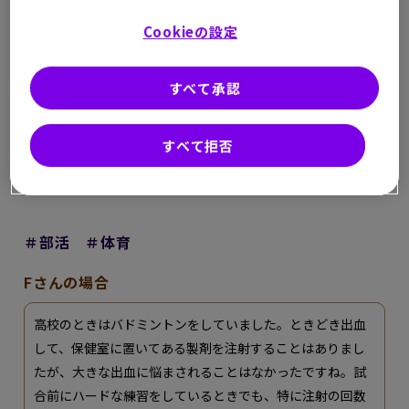
であることが児童全員に伝えられるということがありまし
た。たぶん、「病気のことを伝えてもかまわない」とお話
Cookieの設定
ししたからだと思うのですが、まさか全校集会で伝えられ
るとは、親も予想していなかったようです。もちろん、良
すべて承認
かれと思ってしてくださったのだと思いますが、その後、
上級生から絡まれたりするといったことも経験しました。
すべて拒否
親しい同級生だけに伝わっていれば十分だったかもしれま
せん。
＃部活 ＃体育
Fさんの場合
高校のときはバドミントンをしていました。ときどき出血
して、保健室に置いてある製剤を注射することはありまし
たが、大きな出血に悩まされることはなかったですね。試
合前にハードな練習をしているときでも、特に注射の回数