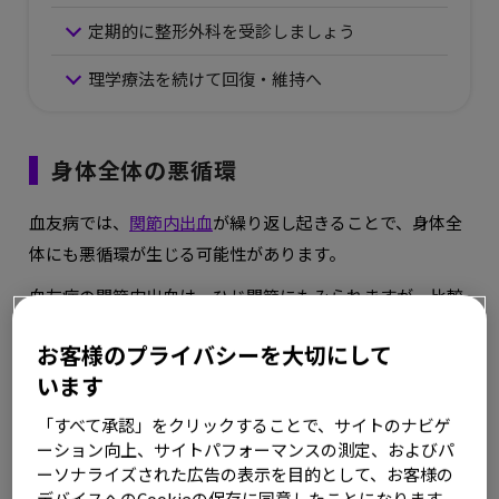
定期的に整形外科を受診しましょう
理学療法を続けて回復・維持へ
身体全体の悪循環
血友病では、
関節内出血
が繰り返し起きることで、身体全
体にも悪循環が生じる可能性があります。
血友病の関節内出血は、ひじ関節にもみられますが、比較
的体重がかかりやすい、ひざや足関節に多い傾向がありま
お客様のプライバシーを大切にして
す。
います
ひざ関節に出血が起きると、安静のために歩行が制限また
は禁止されるため、ひざ以外の関節も動かさなくなり、関
「すべて承認」をクリックすることで、サイトのナビゲ
ーション向上、サイトパフォーマンスの測定、およびパ
節の可動域が狭くなります。そのため、身体の柔軟性が失
ーソナライズされた広告の表示を目的として、お客様の
われ、関節に負担をかけることにつながります。また安静
デバイスへのCookieの保存に同意したことになります。