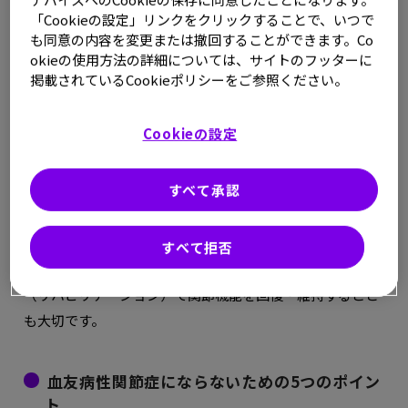
にすることで身体の筋肉も衰えるので、さらに関節への負
「Cookieの設定」リンクをクリックすることで、いつで
担が増してしまいます。
も同意の内容を変更または撤回することができます。Co
okieの使用方法の詳細については、サイトのフッターに
掲載されているCookieポリシーをご参照ください。
悪循環を断ち切るために
Cookieの設定
このような関節内出血による悪循環を断ち切るためには、
定期補充療法によって関節内出血を予防すること、また関
すべて承認
節内出血が起きてもすぐに補充療法を行い止血すること、
そして普段は運動をして筋肉を付け、関節の負担を減らす
ことがとても重要になります。さらには、定期的に整形外
すべて拒否
科を受診して関節の状態を診てもらうことや、理学療法
（リハビリテーション）で関節機能を回復・維持すること
も大切です。
血友病性関節症にならないための5つのポイン
ト