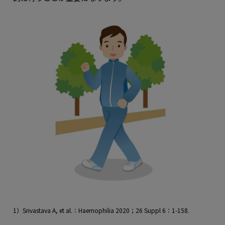
1）Srivastava A, et al.：Haemophilia 2020；26 Suppl 6：1-158.