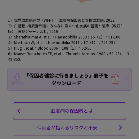
1）世界血友病連盟（WFH）：血友病保因者と女性血友病, 2012
2）白幡聡, 福武勝幸編：みんなに役立つ血友病の基礎と臨床（改訂3
版）, 医薬ジャーナル社, 2016
3）Sharathkumar A, et al.：Haemophilia 2009；15（1）：91-100.
4）Miesbach W, et al.：Haemophilia 2011；17（1）：246-251.
5）Plug I, et al.：Blood 2006；108（1）：52-56.
6）Mauser Bunschoten EP, et al.：Thromb Haemost 1988；59（3）：3
49-352.
「保因者健診に行きましょう」冊子を
ダウンロード
血友病の保因者とは
保因者が抱えるリスクと不安