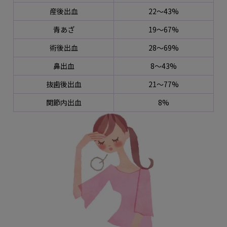
産後出血
22〜43%
青あざ
19〜67%
術後出血
28〜69%
鼻出血
8〜43%
抜歯後出血
21〜77%
関節内出血
8%