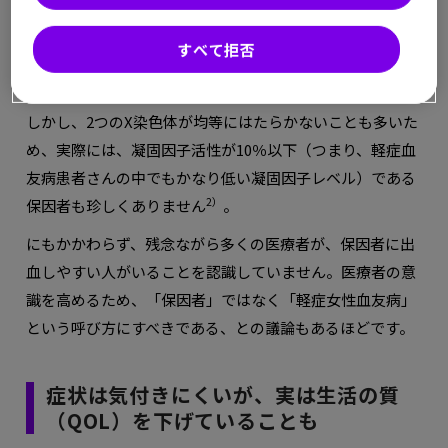
仮定すると、凝固因子活性も半分程度になると考えられま
すべて拒否
す。実際、保因者の約3分の1は、凝固因子活性が保因者で
1）
ない人の60％未満であるという報告もあります
。
しかし、2つのX染色体が均等にはたらかないことも多いた
め、実際には、凝固因子活性が10％以下（つまり、軽症血
友病患者さんの中でもかなり低い凝固因子レベル）である
2）
保因者も珍しくありません
。
にもかかわらず、残念ながら多くの医療者が、保因者に出
血しやすい人がいることを認識していません。医療者の意
識を高めるため、「保因者」ではなく「軽症女性血友病」
という呼び方にすべきである、との議論もあるほどです。
症状は気付きにくいが、実は生活の質
（QOL）を下げていることも