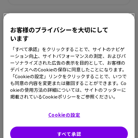
【監修】独立行政法人国立病院機構
大阪医療センター 血友病科 GM/感染症内科
お客様のプライバシーを大切にして
医長 西田 恭治 先生
います
保因者にも、出血が止まりづらい人がい
「すべて承認」をクリックすることで、サイトのナビゲ
る
ーション向上、サイトパフォーマンスの測定、およびパ
ーソナライズされた広告の表示を目的として、お客様の
これまで、血友病は主に男性の病気だと考えられてきまし
デバイスへのCookieの保存に同意したことになります。
た。しかし、女性である保因者でも、出血が止まりにくい
「Cookieの設定」リンクをクリックすることで、いつで
という症状が高い頻度で起こっていることが知られるよう
も同意の内容を変更または撤回することができます。Co
okieの使用方法の詳細については、サイトのフッターに
になってきました。
掲載されているCookieポリシーをご参照ください。
保因者の凝固因子活性は、理論的には50％程度であると考
えられます。これは、保因者が変異のないX染色体、変異
Cookieの設定
のあるX染色体を1つずつ持っているためです。女性はX染
色体を2つ持っていますが、X染色体は体の中で無作為にい
すべて承認
ずれかがはたらいており、 ほぼ半数ずつはたらいていると