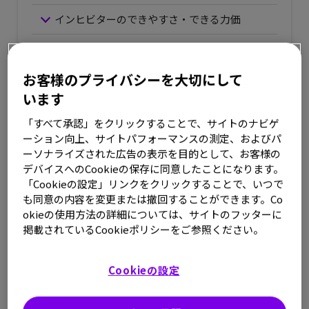
インヒビターのできやすさ・できる力価
インヒビターができたら
お客様のプライバシーを大切にして
います
インヒビターの正体は、体を異物から守
る「抗体」
「すべて承認」をクリックすることで、サイトのナビゲ
ーション向上、サイトパフォーマンスの測定、およびパ
ーソナライズされた広告の表示を目的として、お客様の
人間の体には、体内に入ってきたウイルスなどの異物から
デバイスへのCookieの保存に同意したことになります。
体を守るための「免疫」というしくみが備わっています。
「Cookieの設定」リンクをクリックすることで、いつで
免疫のはたらきの1つとして、異物に対して「
抗体
」と呼
も同意の内容を変更または撤回することができます。Co
ばれる物質を作って異物にくっつき、異物の活性（はたら
okieの使用方法の詳細については、サイトのフッターに
掲載されているCookieポリシーをご参照ください。
き）を失わせる反応を起こします。
ウイルスなど体に悪さをするものに対して免疫がはたら
Cookieの設定
き､抗体ができるのは望ましいことですが、厄介なことに､
体にとって必要なものに対しても抗体ができてしまうこと