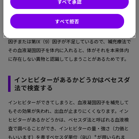
すべて承認
があります。実際に血友病患者さんたちが補充療法で体内
に入れている血液凝固因子に対して､この抗体ができるこ
とがあり、これを「
インヒビター
」と呼びます。
すべて拒否
もともと血友病患者さんの体内には、血液凝固第VIII（8）
因子または第IX（9）因子が不足しているので、補充療法で
その血液凝固因子を体内に入れると、体がそれを本来体内
に存在しない異物と認識してしまうことがあるためです。
インヒビターがあるかどうかはベセスダ
法で検査する
インヒビターができてしまうと、血液凝固因子を補充して
もその効果が失われ、出血が止まりにくくなります。イン
ヒビターがあるかどうかは、ベセスダ法と呼ばれる血液検
査で調べることができ、インヒビターの量・強さ（力価と
＊
もいいます）を表すベセスダ単位（BU）
が用いられま