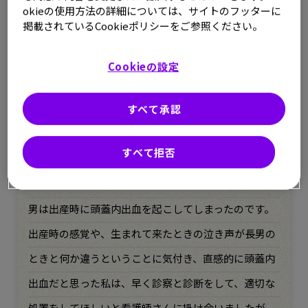
子を出産した直後でした。健康に生まれた甥と妹の退
okieの使用方法の詳細については、サイトのフッターに
掲載されているCookieポリシーをご参照ください。
院を和やかに祝われているのとは対照的に、私に対し
てはため息が返ってきました。何とも言えない気持ち
Cookieの設定
を飲みこんだのを覚えています。
すべて承認
頭蓋内出血のリスクを考慮し、長男の主治医や産科の
すべて拒否
先生に相談をしましたが、普通に産めるからと帝王切
開はさせてもらえませんでした。しかし結果的に、次
男は出産時に頭蓋内出血を起こしてしまったのです。
出産時の感覚や、生まれて来たときの泣き声が長男の
ときと何か違うということに気付き、直感的に頭蓋内
出血だと思った私は、早く診察と診断をして、適切な
処置をしてほしいと看護師さんに掛け合いましたが、