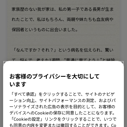
家族歴のない我が家は、私の第一子である長男が生ま
れたことで、私はもちろん、両親や妹たちも血友病や
保因者というものに出会いました。
「なんですか？それ？」という病名を伝えられ、驚い
て、悩んで、考えた1週間。“普通に育てよう！”と結論
を出した私と、両親では、その捉え方は大きく異なり
お客様のプライバシーを大切にして
ました。特に私が保因者である可能性を知った母親か
います
らは、2人目は作らないように言われましたが、私は
「すべて承認」をクリックすることで、サイトのナビゲ
ーション向上、サイトパフォーマンスの測定、およびパ
長男に弟妹を作る選択をしました。
ーソナライズされた広告の表示を目的として、お客様の
デバイスへのCookieの保存に同意したことになります。
「Cookieの設定」リンクをクリックすることで、いつで
そして、次男の妊娠が分かったとき、それは妹が男の
も同意の内容を変更または撤回することができます。Co