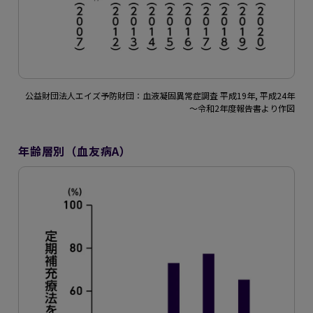
公益財団法人エイズ予防財団：血液凝固異常症調査 平成19年, 平成24年
～令和2年度報告書より作図
年齢層別（血友病A）