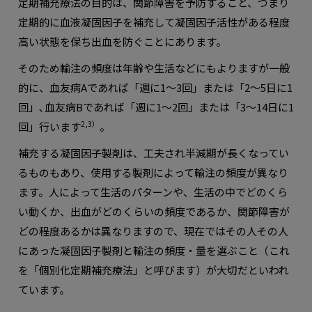
定期補充療法の目的は、関節障害を予防すること、つまり
定期的に血液凝固因子を補充して凝固因子活性がある程度
高い状態を保ち出血を防ぐことにあります。
そのため輸注の頻度は年齢や生活などにもよりますが一般
的に、血友病Aであれば「週に1〜3回」または「2〜5日に1
回」､血友病Bであれば「週に1〜2回」または「3〜14日に1
2,3）
回」行います
。
補充する凝固因子製剤は、工夫され半減期が長くなってい
るものもあり、使用する製剤によって輸注の頻度が異なり
ます。人によって生活のパターンや、生活の中でどのくら
い動くか、出血がどのくらいの頻度であるか、関節障害が
どの程度あるかは異なりますので、現在ではその人その人
にあった凝固因子製剤と輸注の頻度・量を選ぶこと（これ
を「個別化定期補充療法」と呼びます）が大切だといわれ
ています。