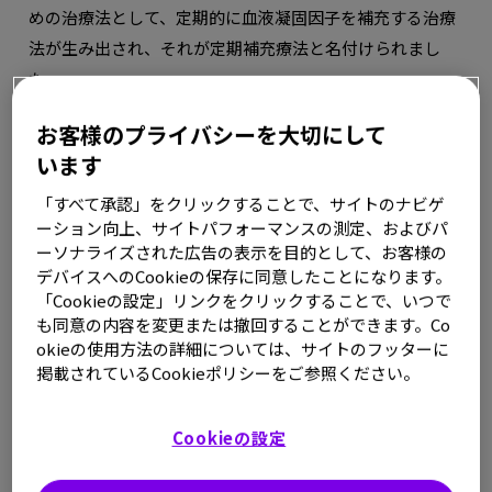
めの治療法として、定期的に血液凝固因子を補充する治療
法が生み出され、それが定期補充療法と名付けられまし
た。
お客様のプライバシーを大切にして
定期補充療法は3種類
います
「すべて承認」をクリックすることで、サイトのナビゲ
定期補充療法はどのタイミングで開始したかで、一次定期
ーション向上、サイトパフォーマンスの測定、およびパ
補充療法、二次定期補充療法、三次定期補充療法の3種類
ーソナライズされた広告の表示を目的として、お客様の
に分類されます。
デバイスへのCookieの保存に同意したことになります。
「Cookieの設定」リンクをクリックすることで、いつで
一次定期補充療法は、ひざなどの大きな関節に出血した回
も同意の内容を変更または撤回することができます。Co
数が2回未満（関節がまだきれいな状態）で3歳までの若い
okieの使用方法の詳細については、サイトのフッターに
うちに定期補充を開始した場合をいいます。二次定期補充
掲載されているCookieポリシーをご参照ください。
療法は、大きな関節に出血した回数が2回以上あるけれど
も関節障害がまだ起きていないときに開始した場合をいい
Cookieの設定
ます。三次定期補充療法は、すでに関節障害が起きてしま
っているけれども、それ以上ひどくならないように開始し