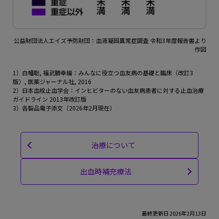
公益財団法人エイズ予防財団：血液凝固異常症調査 令和3年度報告書より
作図
1）白幡聡, 福武勝幸編：みんなに役立つ血友病の基礎と臨床（改訂3
版）, 医薬ジャーナル社, 2016
2）日本血栓止血学会：インヒビターのない血友病患者に対する止血治療
ガイドライン 2013年改訂版
3）各製品電子添文（2026年2月現在）
治療について
出血時補充療法
最終更新日 2026年2月13日